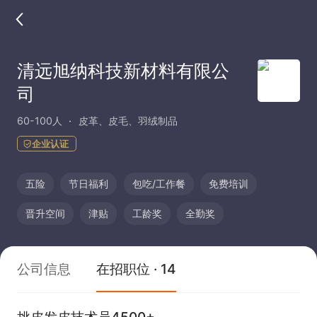
清远旭纳科技新材料有限公
司
60-100人
皮革、皮毛、羽绒制品
企业认证
五险
节日福利
包吃/工作餐
免费培训
晋升空间
津贴
工龄奖
全勤奖
公司信息
在招职位 · 14
挑皮发皮技术员4500+