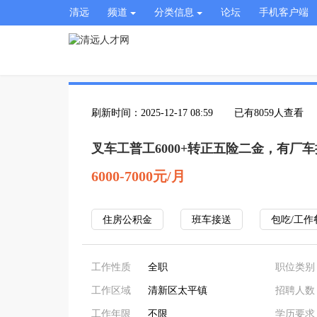
清远
频道
分类信息
论坛
手机客户端
刷新时间：2025-12-17 08:59
已有8059人查看
叉车工普工6000+转正五险二金，有厂
6000-7000元/月
住房公积金
班车接送
包吃/工作
工作性质
全职
职位类别
工作区域
清新区太平镇
招聘人数
工作年限
不限
学历要求