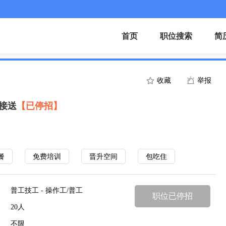
首页
职位搜索
简
收藏
举报
车接送
【已停招】
餐
免费培训
晋升空间
包吃住
普工技工 - 操作工/普工
职位已停招
20人
不限