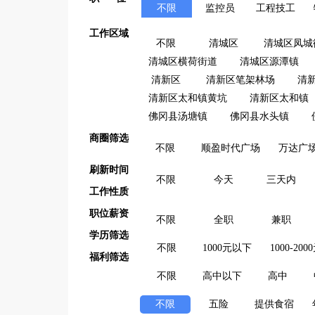
不限
监控员
工程技工
工作区域
不限
清城区
清城区凤城
清城区横荷街道
清城区源潭镇
清新区
清新区笔架林场
清
清新区太和镇黄坑
清新区太和镇
佛冈县汤塘镇
佛冈县水头镇
商圈筛选
不限
顺盈时代广场
万达广
刷新时间
不限
今天
三天内
工作性质
职位薪资
不限
全职
兼职
学历筛选
不限
1000元以下
1000-200
福利筛选
不限
高中以下
高中
不限
五险
提供食宿