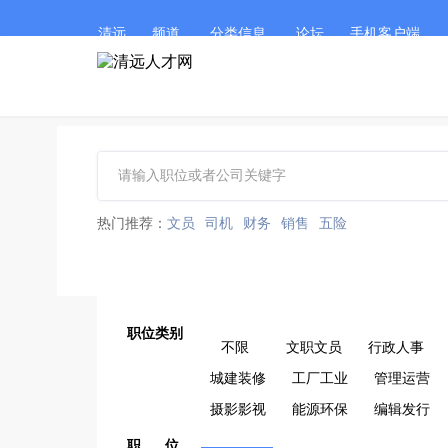
清远
频道
分类信息
论坛
手机客户端
热门推荐：
文员
司机
财务
销售
五险
职位类别
不限
文职文员
行政人事
城建装修
工厂工业
管理运营
摄影影视
能源环保
编辑发行
职 位