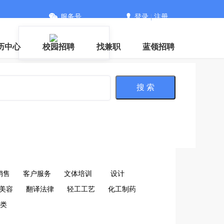
服务号
登录
|
注册
历中心
校园招聘
找兼职
蓝领招聘
搜 索
销售
客户服务
文体培训
设计
美容
翻译法律
轻工工艺
化工制药
类