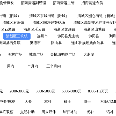
物管班长
招商营运副经理
招商营运主管
招商营运专员
街道（旧城）
清城区东城街道（附城）
清城区洲心街道（新城
清城区石角镇
清城区国营银盏林场
清城区高新技术产业开发
新区石潭镇
清新区禾云镇
清新区龙颈镇
清新区山塘镇
清新区三坑镇
连州市
佛冈县龙山镇
佛冈县
佛冈
佛冈县石角镇
英德市
阳山县
连山壮族瑶族自治县
连
场
美林广场
城市广场
壹悦城购物广场
大润发
一周内
一个月内
三个月内
0元
2000-3000元
3000-5000元
5000-8000元
8000-1.2万元
中专/技校
大专
本科
硕士
博士
MBA/EM
年底双薪
交通补助
周末双休
加班补助
餐补
话补