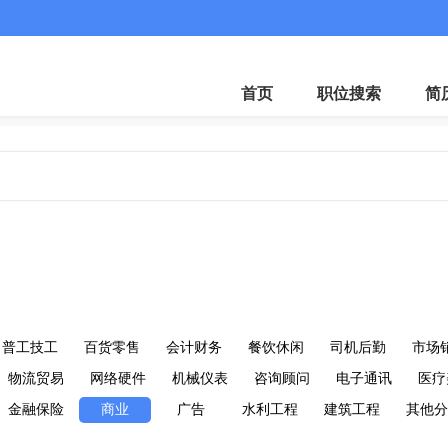
首页
职位搜索
简
普工技工
百货零售
会计财务
餐饮休闲
司机后勤
市场
物流贸易
网络硬件
机械仪表
咨询顾问
电子通讯
医疗
金融保险
商业
广告
水利工程
建筑工程
其他分