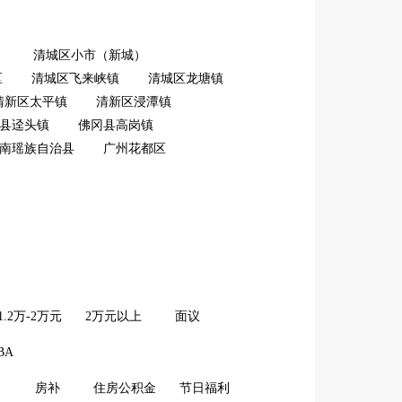
）
清城区小市（新城）
区
清城区飞来峡镇
清城区龙塘镇
清新区太平镇
清新区浸潭镇
县迳头镇
佛冈县高岗镇
南瑶族自治县
广州花都区
1.2万-2万元
2万元以上
面议
BA
房补
住房公积金
节日福利