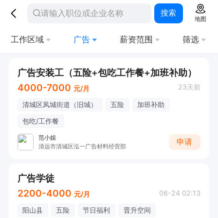
搜索
地图
工作区域
广告
薪资范围
筛选
广告安装工（五险+包吃工作餐+加班补助）
4000-7000
23天前
元/月
清城区凤城街道（旧城）
五险
加班补助
包吃/工作餐
范小姐
申请
清远市清城区泓一广告材料经营部
广告学徒
2200-4000
06-24 02:13
元/月
阳山县
五险
节日福利
晋升空间