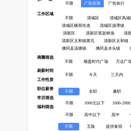
不限
广告安装
广告执行
工作区域
不限
清城区
清城区凤城
清城区横荷街道
清城区源潭镇
清新区
清新区笔架林场
清
清新区太和镇黄坑
清新区太和镇
佛冈县汤塘镇
佛冈县水头镇
商圈筛选
不限
顺盈时代广场
万达广
刷新时间
不限
今天
三天内
工作性质
职位薪资
不限
全职
兼职
学历筛选
不限
1000元以下
1000-200
福利筛选
不限
高中以下
高中
不限
五险
提供食宿