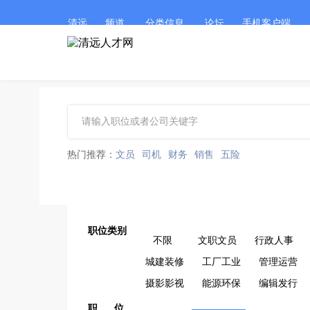
清远
频道
分类信息
论坛
手机客户端
热门推荐：
文员
司机
财务
销售
五险
职位类别
不限
文职文员
行政人事
城建装修
工厂工业
管理运营
摄影影视
能源环保
编辑发行
职 位