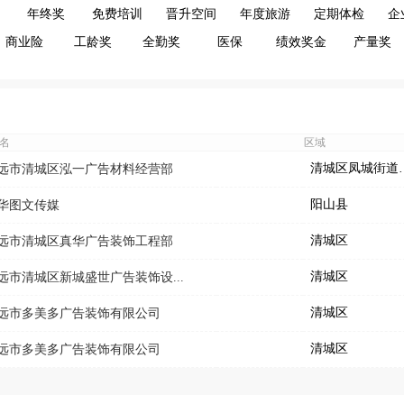
年终奖
免费培训
晋升空间
年度旅游
定期体检
企
商业险
工龄奖
全勤奖
医保
绩效奖金
产量奖
名
区域
清城区凤
远市清城区泓一广告材料经营部
阳山县
华图文传媒
清城区
远市清城区真华广告装饰工程部
清城区
远市清城区新城盛世广告装饰设...
清城区
远市多美多广告装饰有限公司
清城区
远市多美多广告装饰有限公司