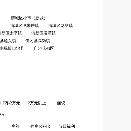
）
清城区小市（新城）
区
清城区飞来峡镇
清城区龙塘镇
清新区太平镇
清新区浸潭镇
县迳头镇
佛冈县高岗镇
南瑶族自治县
广州花都区
1.2万-2万元
2万元以上
面议
BA
房补
住房公积金
节日福利