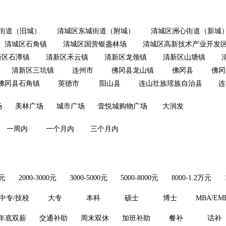
街道（旧城）
清城区东城街道（附城）
清城区洲心街道（新城
清城区石角镇
清城区国营银盏林场
清城区高新技术产业开发
新区石潭镇
清新区禾云镇
清新区龙颈镇
清新区山塘镇
清新区三坑镇
连州市
佛冈县龙山镇
佛冈县
佛冈
佛冈县石角镇
英德市
阳山县
连山壮族瑶族自治县
连
场
美林广场
城市广场
壹悦城购物广场
大润发
一周内
一个月内
三个月内
0元
2000-3000元
3000-5000元
5000-8000元
8000-1.2万元
中专/技校
大专
本科
硕士
博士
MBA/EM
年底双薪
交通补助
周末双休
加班补助
餐补
话补