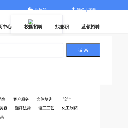
服务号
登录
|
注册
历中心
校园招聘
找兼职
蓝领招聘
搜 索
销售
客户服务
文体培训
设计
美容
翻译法律
轻工工艺
化工制药
类