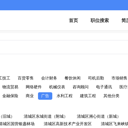
首页
职位搜索
简
工技工
百货零售
会计财务
餐饮休闲
司机后勤
市场销售
物流贸易
网络硬件
机械仪表
咨询顾问
电子通讯
医疗
金融保险
商业
广告
水利工程
建筑工程
其他分类
（旧城）
清城区东城街道（附城）
清城区洲心街道（新城）
清城区国营银盏林场
清城区高新技术产业开发区
清城区飞来峡