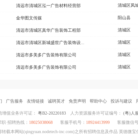
清远市清城区泓一广告材料经营部
阳山县
金华图文传媒
清城区
清远市清城区真华广告装饰工程部
清城区
清远市清城区新城盛世广告装饰设...
清城区
清远市多美多广告装饰有限公司
清城区
清远市多美多广告装饰有限公司
们
广告服务
友情链接
诚聘英才
免责声明
帮助中心
投诉与建议
信增值业务许可证：
粤B2-20220183
人力资源服务许可证编号：
(粤)人服
求职·招聘热线：
18025038068
客服手机号：
18924413999
客服微信
本网站(qingyuan.nodetech-inc.com)之所有招聘信息及作品 英