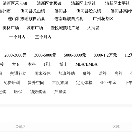
清新区禾云镇
清新区龙颈镇
清新区山塘镇
清新区太平镇
连州市
佛冈县龙山镇
佛冈县
佛冈县迳头镇
佛冈县高岗
连山壮族瑶族自治县
连南瑶族自治县
广州花都区
美林广场
城市广场
壹悦城购物广场
大润发
一个月内
三个月内
2000-3000元
3000-5000元
5000-8000元
8000-1.2万元
1.
技校
大专
本科
硕士
博士
MBA/EMBA
薪
交通补助
周末双休
加班补助
餐补
话补
房补
免费培训
晋升空间
年度旅游
定期体检
企业年金
下
勤奖
医保
绩效奖金
产量奖
公司名
区域