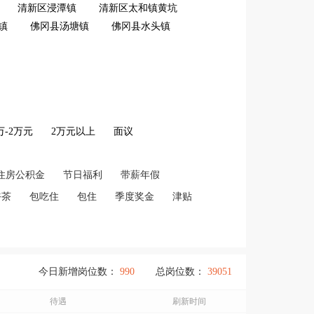
清新区浸潭镇
清新区太和镇黄坑
镇
佛冈县汤塘镇
佛冈县水头镇
2万-2万元
2万元以上
面议
住房公积金
节日福利
带薪年假
午茶
包吃住
包住
季度奖金
津贴
今日新增岗位数：
990
总岗位数：
39051
待遇
刷新时间