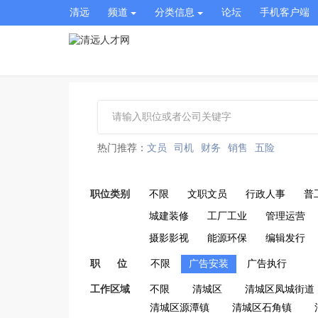
清远
频道
分类信息
论坛
手机客户端
热门推荐：
文员
司机
财务
销售
五险
职位类别
不限
文职文员
行政人事
普
城建装修
工厂工业
管理运营
摄影影视
能源环保
编辑发行
职 位
不限
广告安装
广告执行
工作区域
不限
清城区
清城区凤城街道
清城区源潭镇
清城区石角镇