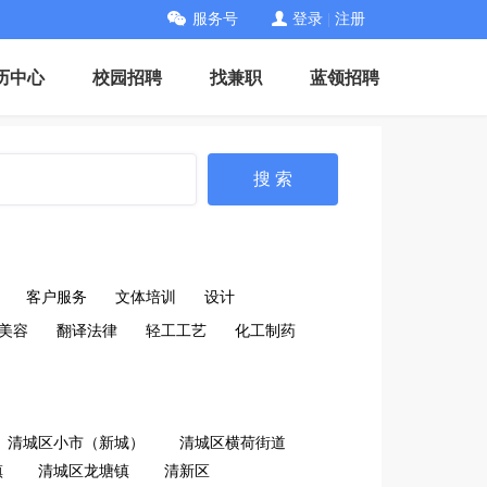
服务号
登录
|
注册
历中心
校园招聘
找兼职
蓝领招聘
搜 索
客户服务
文体培训
设计
美容
翻译法律
轻工工艺
化工制药
清城区小市（新城）
清城区横荷街道
镇
清城区龙塘镇
清新区