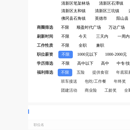
清新区笔架林场
清新区石潭镇
清新区太和镇
清新区三坑镇
佛冈县石角镇
英德市
阳山县
商圈筛选
不限
顺盈时代广场
万达广场
刷新时间
不限
今天
三天内
一周内
工作性质
不限
全职
兼职
职位薪资
不限
1000元以下
1000-2000元
学历筛选
不限
高中以下
高中
中专/
福利筛选
不限
五险
提供食宿
年底双
班车接送
包吃/工作餐
年终奖
团建活动
商业险
工龄奖
全
职位名