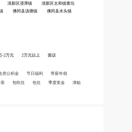
清新区浸潭镇
清新区太和镇黄坑
镇
佛冈县汤塘镇
佛冈县水头镇
2万-2万元
2万元以上
面议
住房公积金
节日福利
带薪年假
午茶
包吃住
包住
季度奖金
津贴