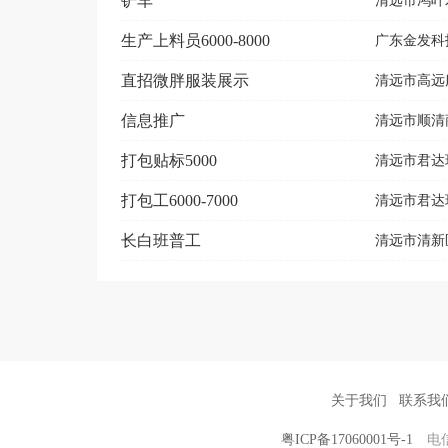
铲车
清远市鸿叶
生产上料员6000-8000
广东金发科
直招微胖服装展示
清远市高远
信息推广
清远市顺清
打包贴标5000
清远市君达
打包工6000-7000
清远市君达
长白班普工
清远市清新
关于我们
联系我
粤ICP备17060001号-1
电