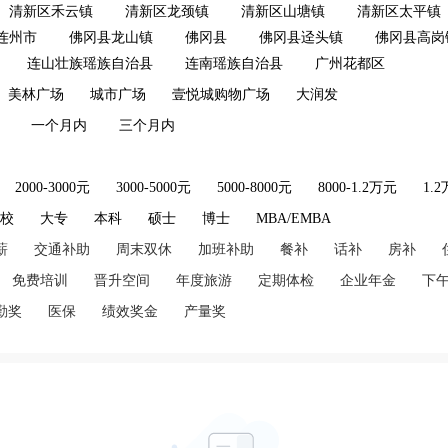
清新区禾云镇
清新区龙颈镇
清新区山塘镇
清新区太平镇
连州市
佛冈县龙山镇
佛冈县
佛冈县迳头镇
佛冈县高岗
连山壮族瑶族自治县
连南瑶族自治县
广州花都区
美林广场
城市广场
壹悦城购物广场
大润发
一个月内
三个月内
2000-3000元
3000-5000元
5000-8000元
8000-1.2万元
1.
技校
大专
本科
硕士
博士
MBA/EMBA
薪
交通补助
周末双休
加班补助
餐补
话补
房补
免费培训
晋升空间
年度旅游
定期体检
企业年金
下
勤奖
医保
绩效奖金
产量奖