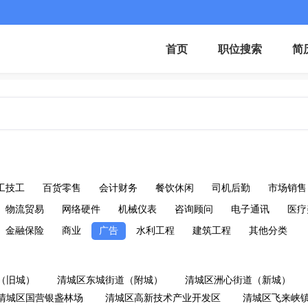
首页
职位搜索
简
工技工
百货零售
会计财务
餐饮休闲
司机后勤
市场销售
物流贸易
网络硬件
机械仪表
咨询顾问
电子通讯
医疗
金融保险
商业
广告
水利工程
建筑工程
其他分类
（旧城）
清城区东城街道（附城）
清城区洲心街道（新城）
清城区国营银盏林场
清城区高新技术产业开发区
清城区飞来峡