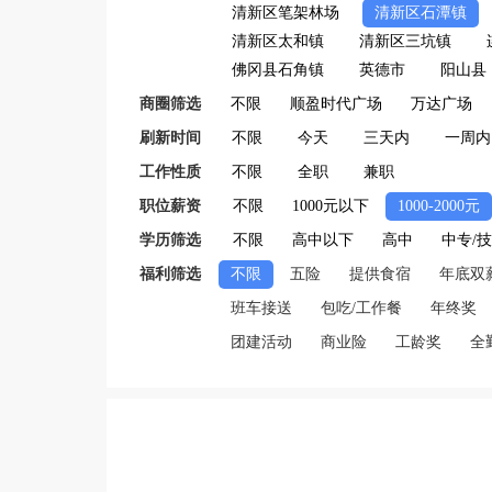
清新区笔架林场
清新区石潭镇
清新区太和镇
清新区三坑镇
佛冈县石角镇
英德市
阳山县
商圈筛选
不限
顺盈时代广场
万达广场
刷新时间
不限
今天
三天内
一周内
工作性质
不限
全职
兼职
职位薪资
不限
1000元以下
1000-2000元
学历筛选
不限
高中以下
高中
中专/
福利筛选
不限
五险
提供食宿
年底双
班车接送
包吃/工作餐
年终奖
团建活动
商业险
工龄奖
全