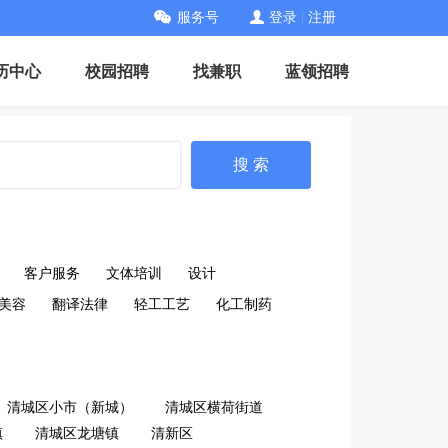
服务号
登录
|
注册
历中心
校园招聘
找兼职
蓝领招聘
搜 索
客户服务
文体培训
设计
美容
翻译法律
轻工工艺
化工制药
清城区小市（新城）
清城区横荷街道
镇
清城区龙塘镇
清新区