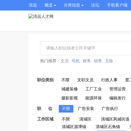
清远
频道
分类信息
论坛
手机客户端
热门推荐：
文员
司机
财务
销售
五险
职位类别
不限
文职文员
行政人事
普
城建装修
工厂工业
管理运营
摄影影视
能源环保
编辑发行
职 位
不限
广告安装
广告执行
工作区域
不限
清城区
清城区凤城街道
清城区源潭镇
清城区石角镇