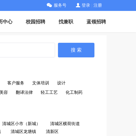
服务号
登录
|
注册
历中心
校园招聘
找兼职
蓝领招聘
搜 索
客户服务
文体培训
设计
美容
翻译法律
轻工工艺
化工制药
清城区小市（新城）
清城区横荷街道
镇
清城区龙塘镇
清新区