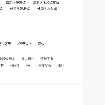
清新区浸潭镇
清新区太和镇黄坑
镇
佛冈县汤塘镇
佛冈县水头镇
2万-2万元
2万元以上
面议
住房公积金
节日福利
带薪年假
午茶
包吃住
包住
季度奖金
津贴