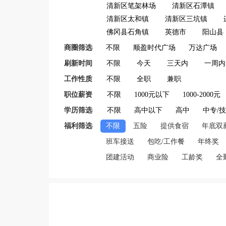
清新区笔架林场
清新区石潭镇
清新区太和镇
清新区三坑镇
佛冈县石角镇
英德市
阳山县
商圈筛选
不限
顺盈时代广场
万达广场
刷新时间
不限
今天
三天内
一周内
工作性质
不限
全职
兼职
职位薪资
不限
1000元以下
1000-2000元
学历筛选
不限
高中以下
高中
中专/
福利筛选
不限
五险
提供食宿
年底双
班车接送
包吃/工作餐
年终奖
团建活动
商业险
工龄奖
全