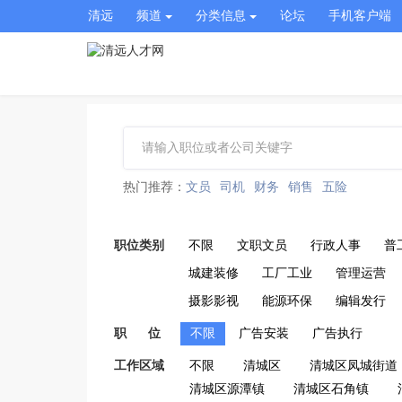
清远
频道
分类信息
论坛
手机客户端
热门推荐：
文员
司机
财务
销售
五险
职位类别
不限
文职文员
行政人事
普
城建装修
工厂工业
管理运营
摄影影视
能源环保
编辑发行
职 位
不限
广告安装
广告执行
工作区域
不限
清城区
清城区凤城街道
清城区源潭镇
清城区石角镇