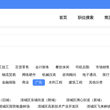
首页
职位搜索
简
工技工
百货零售
会计财务
餐饮休闲
司机后勤
市场销售
物流贸易
网络硬件
机械仪表
咨询顾问
电子通讯
医疗
金融保险
商业
广告
水利工程
建筑工程
其他分类
（旧城）
清城区东城街道（附城）
清城区洲心街道（新城）
清城区国营银盏林场
清城区高新技术产业开发区
清城区飞来峡