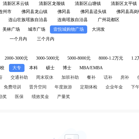
清新区禾云镇
清新区龙颈镇
清新区山塘镇
清新区太平镇
连州市
佛冈县龙山镇
佛冈县
佛冈县迳头镇
佛冈县高岗
连山壮族瑶族自治县
连南瑶族自治县
广州花都区
美林广场
城市广场
壹悦城购物广场
大润发
一个月内
三个月内
2000-3000元
3000-5000元
5000-8000元
8000-1.2万元
1.
技校
大专
本科
硕士
博士
MBA/EMBA
薪
交通补助
周末双休
加班补助
餐补
话补
房补
免费培训
晋升空间
年度旅游
定期体检
企业年金
下
勤奖
医保
绩效奖金
产量奖