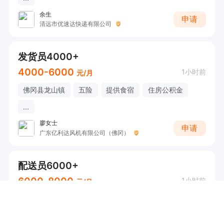
余生
申请
清远市优速达快递有限公司
发货员4000+
4000-6000
1小时前
元/月
佛冈县龙山镇
五险
提供食宿
住房公积金
...
廖女士
申请
广东亿利达风机有限公司（佛冈）
配送员6000+
6000-8000
1小时前
元/月
清城区
交通补助
加班补助
话补
...
梁小姐
申请