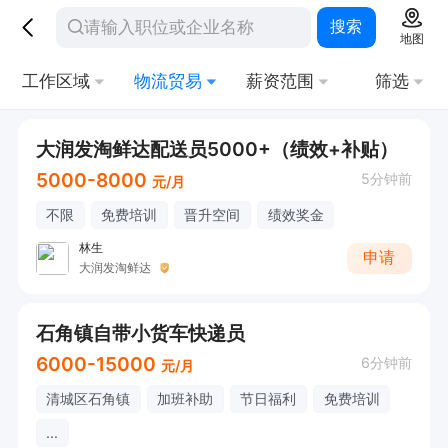
搜索
地图
工作区域
物流贸易
薪资范围
筛选
大润发淘鲜达配送员5000+（绩效+补贴）
5000-8000
5分钟前
元/月
不限
免费培训
晋升空间
绩效奖金
林生
申请
大润发淘鲜达
石角镇自带小货车快递员
6000-15000
6分钟前
元/月
清城区石角镇
加班补助
节日福利
免费培训
...