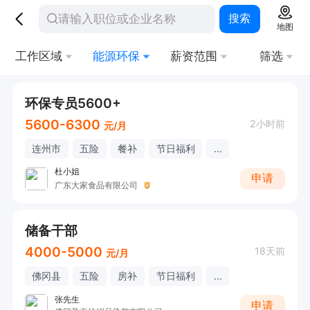
搜索
地图
工作区域
能源环保
薪资范围
筛选
环保专员5600+
5600-6300
2小时前
元/月
连州市
五险
餐补
节日福利
...
杜小姐
申请
广东大家食品有限公司
储备干部
4000-5000
18天前
元/月
佛冈县
五险
房补
节日福利
...
张先生
申请