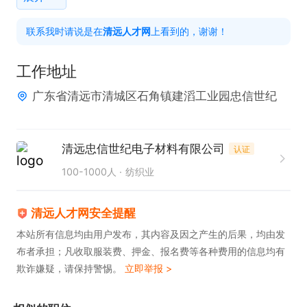
德和职业操守，热爱从事制造业工作

联系我时请说是在
清远人才网
上看到的，谢谢！
并愿意了解行业最新的质量标准和技术发展趋势。

②、具有较强的学习能力，能够适应新工作环境，并
工作地址
且积极提升相关知识，具有较高的创

广东省清远市清城区石角镇建滔工业园忠信世纪
新意识；

③、熟练掌握QC工具使用，具备一定的数据收集、
统计和分析能力，能够对现场问题提

清远忠信世纪电子材料有限公司
认证
出有效解决方案；

100-1000人
纺织业
④、具备良好的沟通协调能力，能够与上下游相关车
间进行有效的沟通和协作，完成工作

清远人才网安全提醒
任务；

本站所有信息均由用户发布，其内容及因之产生的后果，均由发
布者承担；凡收取服装费、押金、报名费等各种费用的信息均有
⑤、具有一定抗压能力和执行力，认真完成工作，并
欺诈嫌疑，请保持警惕。
立即举报 >
且不断提高业务水平。