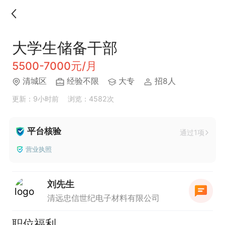
大学生储备干部
5500-7000元/月
清城区
经验不限
大专
招8人
更新：9小时前
浏览：4582次
平台核验
通过1项
营业执照
刘先生
清远忠信世纪电子材料有限公司
职位福利