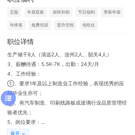
五险
年底双薪
加班补助
节日福利
带薪年假
年终奖
免费培训
晋升空间
包吃住
职位详情
生产储干8人（清远2人、连州2人、韶关4人）

3、薪酬待遇：5.5K-7K，出勤：24天/月

4、工作经验：

①、要求1年及以上制造业工作经验，表现优秀的应
届毕业生亦可；

②、有汽车制造、印刷线路板或玻璃行业品质管理经
验者优先；

5、岗位要求：

①、具备高度的责任心和敬业精神，有良好的职业道
展开