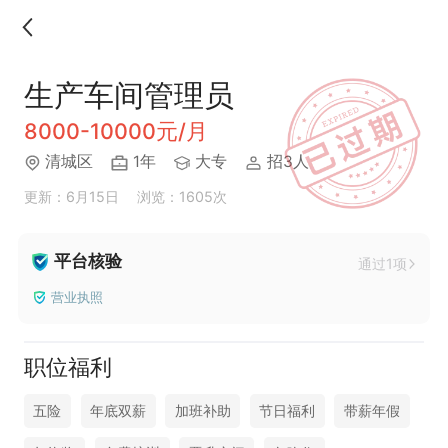
生产车间管理员
8000-10000元/月
清城区
1年
大专
招3人
更新：6月15日
浏览：1605次
平台核验
通过1项
营业执照
职位福利
五险
年底双薪
加班补助
节日福利
带薪年假