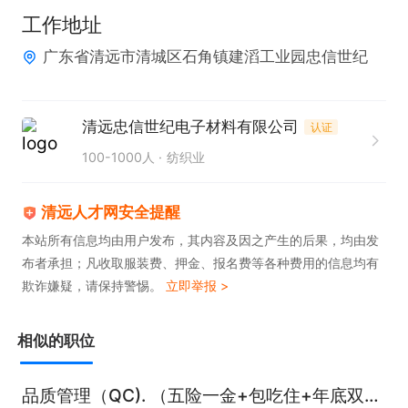
积极提升相关知识，具有较高的创新

工作地址
意识；

广东省清远市清城区石角镇建滔工业园忠信世纪
③、熟练掌握QC工具使用，具备一定的数据收集、
统计和分析能力，能够对现场问题提

出有效解决方案；

清远忠信世纪电子材料有限公司
认证
④、具备良好的沟通协调能力，能够与上下游相关部
100-1000人
纺织业
门进行有效的沟通和协作，完成工作

任务；

清远人才网安全提醒
⑤、具有一定抗压能力，并且带领团队不断改善生产
本站所有信息均由用户发布，其内容及因之产生的后果，均由发
布者承担；凡收取服装费、押金、报名费等各种费用的信息均有
流程和提供管理水平；

欺诈嫌疑，请保持警惕。
立即举报 >
⑥、具有一定培训能力，对下属开展工作技能和现场
管理培训，落实人才培养工作。
相似的职位
品质管理（QC). （五险一金+包吃住+年底双薪+年休假+商业保险+包吃+住公寓宿舍）