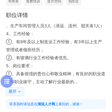
年终奖
免费培训
晋升空间
包吃住
职位详情
、生产车间管理人员3人（清远、连州、韶关各1人）

4、工作经验：

①、有8年及以上制造业工作经验，有3年以上生产
管理或者领班经历；

②、有玻璃行业工作经验者优先。

5、岗位要求：

①、具备很强的责任心和敬业精神，有良好的职业道
德和职业操守，主动了解行业最新的

质量标准和技术发展趋势。熟练掌握ISO9001管理体
展开
系，熟悉IATF16949体系运作方法。

联系我时请说是在
清远人才网
上看到的，谢谢！
②、具有较强的学习能，能够适应新工作环境，并且