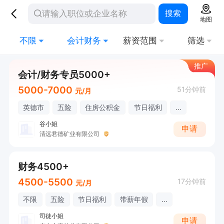
搜索
地图
不限
会计财务
薪资范围
筛选
推广
会计/财务专员5000+
5000-7000
51分钟前
元/月
英德市
五险
住房公积金
节日福利
...
谷小姐
申请
清远君德矿业有限公司
财务4500+
4500-5500
17分钟前
元/月
不限
五险
节日福利
带薪年假
...
司徒小姐
申请